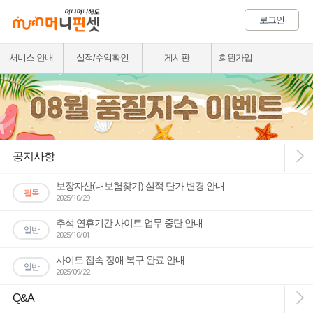
로그인
서비스 안내
실적/수익확인
게시판
회원가입
공지사항
보장자산(내보험찾기) 실적 단가 변경 안내
필독
2025/10/29
추석 연휴기간 사이트 업무 중단 안내
일반
2025/10/01
사이트 접속 장애 복구 완료 안내
일반
2025/09/22
Q&A