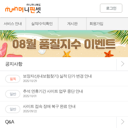
로그인
서비스 안내
실적/수익확인
게시판
회원가입
공지사항
보장자산(내보험찾기) 실적 단가 변경 안내
필독
2025/10/29
추석 연휴기간 사이트 업무 중단 안내
일반
2025/10/01
사이트 접속 장애 복구 완료 안내
일반
2025/09/22
Q&A